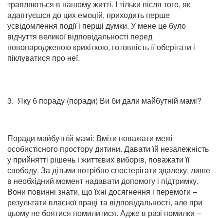
трапляються в нашому житті. І тільки після того, як
адаптуєшся до цих емоцій, приходить перше
усвідомлення події і перші думки. У мене це було
відчуття великої відповідальності перед
новонародженою крихіткою, готовність її оберігати і
піклуватися про неї.
3. Яку б пораду (поради) Ви би дали майбутній мамі?
Поради майбутній мамі: Вміти поважати межі
особистісного простору дитини. Давати їй незалежність
у прийнятті рішень і життєвих виборів, поважати її
свободу. За дітьми потрібно спостерігати здалеку, лише
в необхідний момент надавати допомогу і підтримку.
Вони повинні знати, що їхні досягнення і перемоги –
результати власної праці та відповідальності, але при
цьому не боятися помилитися. Адже в разі помилки –