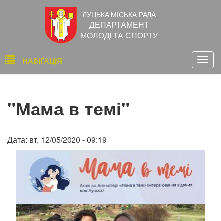
Перейти
ЛУЦЬКА МІСЬКА РАДА
до
ДЕПАРТАМЕНТ
основного
МОЛОДІ ТА СПОРТУ
вмісту
Основна
НАВІҐАЦІЯ
Togg
навіґація
navig
"Мама в темі"
Дата:
вт, 12/05/2020 - 09:19