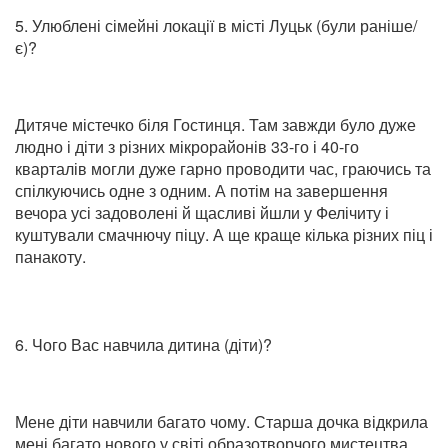
5. Улюблені сімейні локації в місті Луцьк (були раніше/
є)?
Дитяче містечко біля Гостинця. Там завжди було дуже
людно і діти з різних мікрорайонів 33-го і 40-го
кварталів могли дуже гарно проводити час, граючись та
спілкуючись одне з одним. А потім на завершення
вечора усі задоволені й щасливі йшли у Фелічиту і
куштували смачнючу піцу. А ще краще кілька різних піц і
панакоту.
6. Чого Вас навчила дитина (діти)?
Мене діти навчили багато чому. Старша дочка відкрила
мені багато нового у світі образотворчого мистецтва,