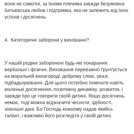
вони не самотні, за їхніми плечима завжди безумовна
батьківська любов і підтримка, яка не залежить від їхніх
успіхів і досягнень.
4. Категоричні заборони у вихованні?
У нашій родині заборонені будь-які покарання:
вербальні і фізичні. Виховання переважно ґрунтується
на моральній винагороді: доброму слові, увазі,
підбадьорюванні. Для цього потрібно помічати навіть
маленькі досягнення, позитивну динаміку, розвиток, і
завжди про це говорити своїй дитині. Якщо досягнень
немає, тоді можна відзначити чесноти, здібності,
зовнішні дані. Бо Господь кожному надав якийсь
талант, і важливо його розгледіти у своїй дитині.