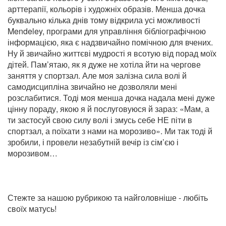
арттерапії, кольорів і художніх образів. Менша дочка
буквально кілька днів тому відкрила усі можливості
Mendeley, програми для управління бібліографічною
інформацією, яка є надзвичайно помічною для вчених.
Ну й звичайно життєві мудрості я всотую від порад моїх
дітей. Пам’ятаю, як я дуже не хотіла йти на чергове
заняття у спортзал. Але моя залізна сила волі й
самодисципліна звичайно не дозволяли мені
розслабитися. Тоді моя менша дочка надала мені дуже
цінну пораду, якою я й послуговуюся й зараз: «Мам, а
ти застосуй свою силу волі і змусь себе НЕ піти в
спортзал, а поїхати з нами на морозиво». Ми так тоді й
зробили, і провели незабутній вечір із сім’єю і
морозивом…
Стежте за нашою рубрикою та найголовніше - любіть
своїх матусь!