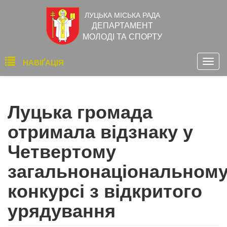
Перейти
ЛУЦЬКА МІСЬКА РАДА
до
ДЕПАРТАМЕНТ
основного
МОЛОДІ ТА СПОРТУ
вмісту
Основна
НАВІҐАЦІЯ
Togg
навіґація
navig
Луцька громада
отримала відзнаку у
Четвертому
загальнонаціональном
конкурсі з відкритого
урядування