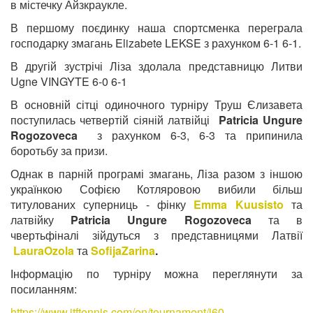
в містечку Айзкраукле.
В першому поєдинку наша спортсменка переграла
господарку змагань Elizabete LEKSE з рахунком 6-1 6-1.
В другій зустрічі Ліза здолала представницю Литви
Ugne VINGYTE 6-0 6-1
В основній сітці одиночного турніру Труш Єлизавета
поступилась четвертій сіяній латвійці
Patricia Ungure
Rogozoveca
з рахунком 6-3, 6-3 та припинила
боротьбу за призи.
Однак в парній програмі змагань, Ліза разом з іншою
українкою Софією Котляровою вибили більш
титулованих суперниць - фінку
Emma Kuusisto
та
латвійку
Patricia Ungure Rogozoveca
та в
чвертьфіналі зійдуться з представницями Латвії
LauraOzola
та
SofijaZarina
.
Інформацію по турніру можна переглянути за
посиланням:
https://www.itftennis.com/en/tournament/j60-