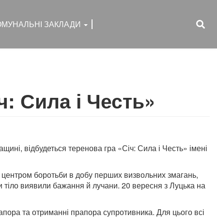
ОМУНАЛЬНІ ЗАКЛАДИ
ч: Сила і Честь»
щині, відбудеться теренова гра «Січ: Сила і Честь» імені
центром боротьби в добу перших визвольних змагань,
и тіло виявили бажання й лучани. 20 вересня з Луцька на
апора та отриманні прапора супротивника. Для цього всі