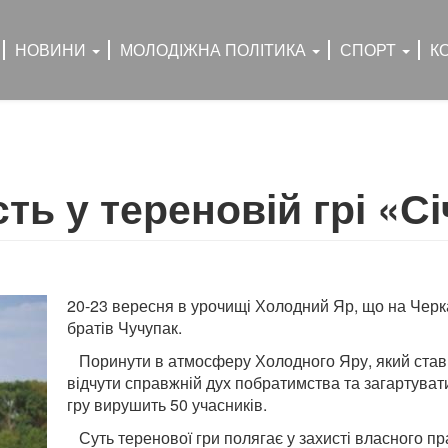
НОВИНИ
МОЛОДІЖНА ПОЛІТИКА
СПОРТ
К
ть у тереновій грі «Сі
20-23 вересня в урочищі Холодний Яр, що на Черка
братів Чучупак.
Поринути в атмосферу Холодного Яру, який став 
відчути справжній дух побратимства та загартуват
гру вирушить 50 учасників.
Суть теренової гри полягає у захисті власного пр