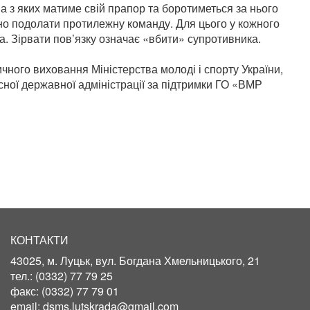
на з яких матиме свій прапор та боротиметься за нього
но подолати протилежну команду. Для цього у кожного
а. Зірвати пов’язку означає «вбити» супротивника.
чного виховання Міністерства молоді і спорту України,
асної державної адміністрації за підтримки ГО «ВМР
КОНТАКТИ
43025, м. Луцьк, вул. Богдана Хмельницького, 21
тел.:
(0332) 77 79 25
факс:
(0332) 77 79 01
email:
dsms.lutskrada@gmail.com