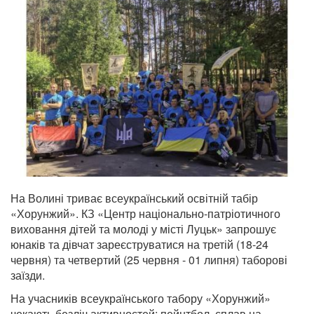
На Волині триває всеукраїнський освітній табір
«Хорунжий». КЗ «Центр національно-патріотичного
виховання дітей та молоді у місті Луцьк» запрошує
юнаків та дівчат зареєструватися на третій (18-24
червня) та четвертий (25 червня - 01 липня) таборові
заїзди.
На учасників всеукраїнського табору «Хорунжий»
чекають безліч активностей: пейнтбол, сплав на