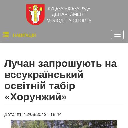
Перейти
ЛУЦЬКА МІСЬКА РАДА
до
ДЕПАРТАМЕНТ
основного
МОЛОДІ ТА СПОРТУ
вмісту
Основна
НАВІҐАЦІЯ
Togg
навіґація
navig
Лучан запрошують на
всеукраїнський
освітній табір
«Хорунжий»
Дата:
вт, 12/06/2018 - 16:44