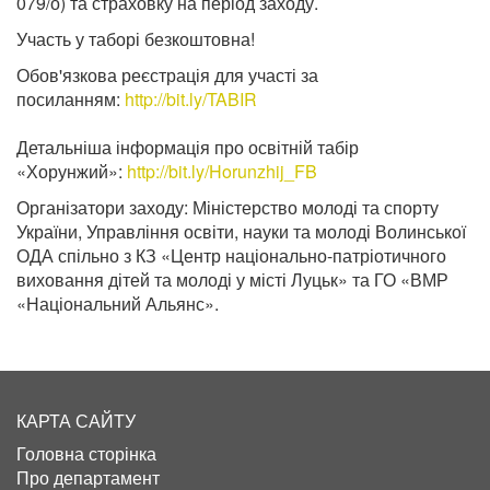
079/о) та страховку на період заходу.
Участь у таборі безкоштовна!
Обов'язкова реєстрація для участі за
посиланням:
http://bit.ly/TABIR
Детальніша інформація про освітній табір
«Хорунжий»:
http://bit.ly/Horunzhij_FB
Організатори заходу: Міністерство молоді та спорту
України, Управління освіти, науки та молоді Волинської
ОДА спільно з КЗ «Центр національно-патріотичного
виховання дітей та молоді у місті Луцьк» та ГО «ВМР
«Національний Альянс».
КАРТА САЙТУ
Головна сторінка
Про департамент