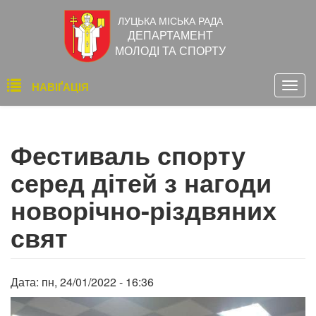
Перейти
ЛУЦЬКА МІСЬКА РАДА
до
ДЕПАРТАМЕНТ
основного
МОЛОДІ ТА СПОРТУ
вмісту
Основна
НАВІҐАЦІЯ
Togg
навіґація
navig
Фестиваль спорту
серед дітей з нагоди
новорічно-різдвяних
свят
Дата:
пн, 24/01/2022 - 16:36