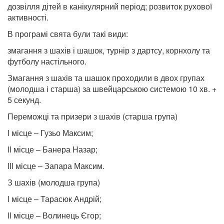
дозвілля дітей в канікулярний період; розвиток рухової
активності.
В програмі свята були такі види:
змагання з шахів і шашок, турнір з дартсу, корнхолу та
футболу настільного.
Змагання з шахів та шашок проходили в двох групах
(молодша і старша) за швейцарською системою 10 хв. +
5 секунд.
Переможці та призери з шахів (старша група)
I місце – Гузьо Максим;
II місце – Банера Назар;
III місце – Запара Максим.
З шахів (молодша група)
I місце – Тарасюк Андрій;
II місце – Волинець Єгор;