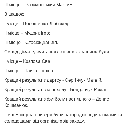
III місце – Разумовський Максим .
З шашок:
I місце – Волошенюк Любомир;
II місце – Мудрик Ігор;
III місце – Стасюк Даниїл.
Серед дівчат у змаганнях з шашок кращими були:
I місце – Козлова Єва;
II місце – Чайка Поліна.
Кращий результат з дартсу - Сергійчук Матвій.
Кращий результат з корнхолу - Бондарчук Роман.
Кращий результат з футболу настільного – Денис
Кошманюк.
Переможці та призери були нагороджені дипломами та
солодощами від організаторів заходу.