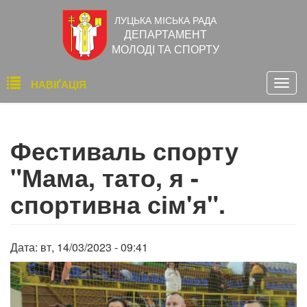
Перейти
ЛУЦЬКА МІСЬКА РАДА
до
ДЕПАРТАМЕНТ
основного
МОЛОДІ ТА СПОРТУ
вмісту
Основна
НАВІҐАЦІЯ
Togg
навіґація
navig
Фестиваль спорту
"Мама, тато, я -
спортивна сім'я".
Дата:
вт, 14/03/2023 - 09:41