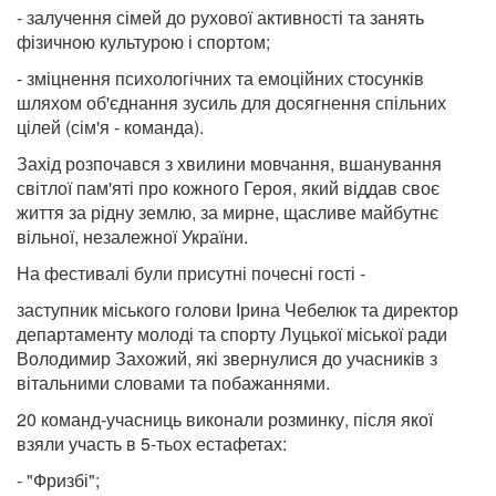
- залучення сімей до рухової активності та занять
фізичною культурою і спортом;
- зміцнення психологічних та емоційних стосунків
шляхом об'єднання зусиль для досягнення спільних
цілей (сім'я - команда).
Захід розпочався з хвилини мовчання, вшанування
світлої пам'яті про кожного Героя, який віддав своє
життя за рідну землю, за мирне, щасливе майбутнє
вільної, незалежної України.
На фестивалі були присутні почесні гості -
заступник міського голови Ірина Чебелюк та директор
департаменту молоді та спорту Луцької міської ради
Володимир Захожий, які звернулися до учасників з
вітальними словами та побажаннями.
20 команд-учасниць виконали розминку, після якої
взяли участь в 5-тьох естафетах:
- "Фризбі";