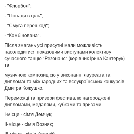
- "Флорбол";
- "Попади в ціль";
- "Смуга перешкод";
- "Комбінована".
Після змагань усі присутні мали можливість
насолодитися показовими виступами колективу
сучасного танцю "Резонанс" (керівник Ірина Кантерук)
та
музичною композицією у виконанні лауреата та
дипломанта міжнародних та всеукраїнських конкурсів -
Дмитра Кожушко.
Переможці та призери фестивалю нагороджені
дипломами, медалями, кубками та призами.
I
-місце - сім'я Демчук;
II
-місце - сім'я Возняк;
III-
місце - сім'я Колодій.