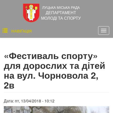
Перейти
ЛУЦЬКА МІСЬКА РАДА
до
ДЕПАРТАМЕНТ
основного
МОЛОДІ ТА СПОРТУ
вмісту
Основна
НАВІҐАЦІЯ
Togg
навіґація
navig
«Фестиваль спорту»
для дорослих та дітей
на вул. Чорновола 2,
2в
Дата:
пт, 13/04/2018 - 10:12