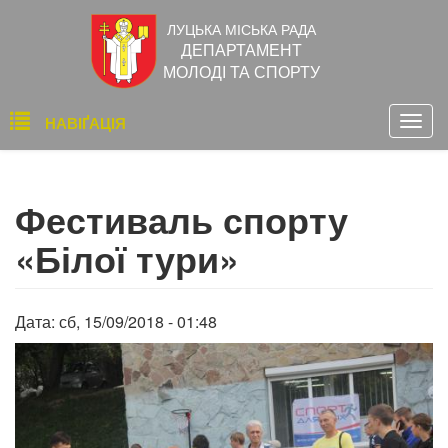
Перейти
ЛУЦЬКА МІСЬКА РАДА
до
ДЕПАРТАМЕНТ
основного
МОЛОДІ ТА СПОРТУ
вмісту
Основна
НАВІҐАЦІЯ
Togg
навіґація
navig
Фестиваль спорту
«Білої тури»
Дата:
сб, 15/09/2018 - 01:48