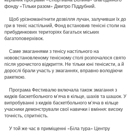
фонду «Тільки разом» Дмитро Піддубний.
Щоб урізноманітнити дозвілля лучан, залучивши їх до
гри в теніс настільний, Фонд встановив тенісні столи на
прибудинкових територіях багатьох міських
багатоповерхівок.
Саме змаганнями з тенісу настільного на
нововстановленому тенісному столі розпочалося свято
після урочистого відкриття. Не тільки юні тенісисти, а й
дорослі брали участь у змаганнях, вправно володіючи
ракеткою.
Програма Фестивалю включала також змагання з
кидків баскетбольного м’яча в кільце, шахів та шашок. У
випробуванні з кидків баскетбольного м’яча в кільце
учасники демонстрували свої навички і вміння: високу
точність, спритність.
У той же час в приміщенні «Біла тура» Центру