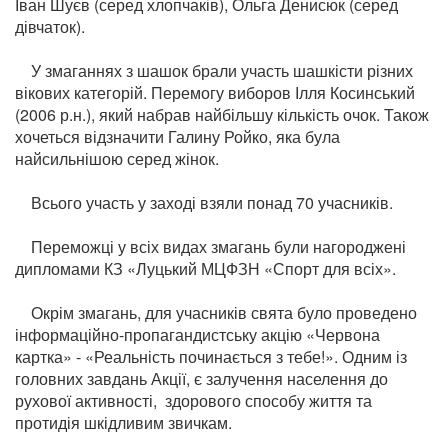
Іван Шуєв (серед хлопчаків), Ольга Денисюк (серед
дівчаток).
У змаганнях з шашок брали участь шашкісти різних
вікових категорій. Перемогу виборов Ілля Косинський
(2006 р.н.), який набрав найбільшу кількість очок. Також
хочеться відзначити Галину Ройко, яка була
найсильнішою серед жінок.
Всього участь у заході взяли понад 70 учасників.
Переможці у всіх видах змагань були нагороджені
дипломами КЗ «Луцький МЦФЗН «Спорт для всіх».
Окрім змагань, для учасників свята було проведено
інформаційно-пропагандистську акцію «Червона
картка» - «Реальність починається з тебе!». Одним із
головних завдань Акції, є залучення населення до
рухової активності, здорового способу життя та
протидія шкідливим звичкам.