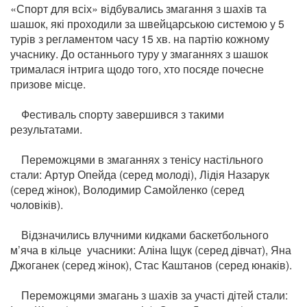
«Спорт для всіх» відбувались змагання з шахів та
шашок, які проходили за швейцарською системою у 5
турів з регламентом часу 15 хв. на партію кожному
учаснику. До останнього туру у змаганнях з шашок
трималася інтрига щодо того, хто посяде почесне
призове місце.
Фестиваль спорту завершився з такими
результатами.
Переможцями в змаганнях з тенісу настільного
стали: Артур Опейда (серед молоді), Лідія Назарук
(серед жінок), Володимир Самойленко (серед
чоловіків).
Відзначились влучними кидками баскетбольного
м’яча в кільце учасники: Аліна Іщук (серед дівчат), Яна
Джоганек (серед жінок), Стас Каштанов (серед юнаків).
Переможцями змагань з шахів за участі дітей стали: