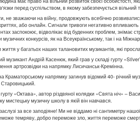
людина має право на вільний розвиток своєї особистості, 
'язки перед суспільством, в якому забезпечується вільний та
іти, не зважаючи на війну, продовжують всебічно розвиватис
криттях, або онлайн. Сигнали тривоги негативно впливають 
нтах заспокоює, відволікає від буденних проблем, знімає ст
 музичних конкурсів, як на Всеукраїнському, так і на Міжна
 життя у багатьох наших талановитих музикантів, які просла
ий музикант Андрій Касенюк, який грав у складі гурту «Silve
лення артрозвідки на напрямку Лисичанськ-Кремінна.
 на Краматорському напрямку загинув відомий 40- річний му
н Старовицький.
 гурту «Октава», автор різдвяної колядки «Свята ніч» – Васи
ку мистецьку музичну школу в якій він навчався.
заслузі за все заподіяне! Ми не віддамо ні сантиметру нашої
еможе темряву, добро переможе зло, життя переможе смерт