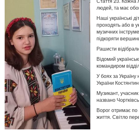
Стаття 23. Кожна 
людей, та має обов
Наші українські д
проходять або в у
музичних інструме
підкоряти вершини
Рашисти відібрали
Відомий українськ
командиром відді
У боях за Україну
України Костянти
Музикант, учасник
названо Чортківсь
Ворог отримає по 
життя. Світло пер