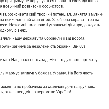
якщо при цьому не порушуються права та свободи інших
 всебічний розвиток її особистості.
я та розкривати свій творчий потенціал. Заняття з музики
на психологічний стан дітей. Улюблена справа – гра на
реси. Незламні, талановиті українські діти продовжують
родному рівнях.
вляли нашу державу та боронили її від ворога.
rTown» загинув за незалежність України. Він був
зикант Національного академічного духового оркестру
ль Мармус загинув у боях за Україну. На його честь
 землі та не пробачимо за скалічені долі та зруйновані
ь, отже - неодмінно переможе Україна!