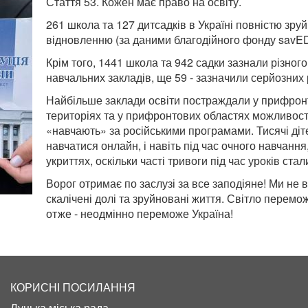
Стаття 53. Кожен має право на освіту.
261 школа та 127 дитсадків в Україні повністю зруй
відновленню (за даними благодійного фонду savED
Крім того, 1441 школа та 942 садки зазнали різно
навчальних закладів, ще 59 - зазначили серйозних
Найбільше заклади освіти постраждали у прифрон
територіях та у прифронтових областях можливості
«навчають» за російськими програмами. Тисячі діт
навчатися онлайн, і навіть під час очного навчанн
укриттях, оскільки часті тривоги під час уроків ст
Ворог отримає по заслузі за все заподіяне! Ми не 
скалічені долі та зруйновані життя. Світло перем
отже - неодмінно переможе Україна!
КОРИСНІ ПОСИЛАННЯ
Луцька міська рада