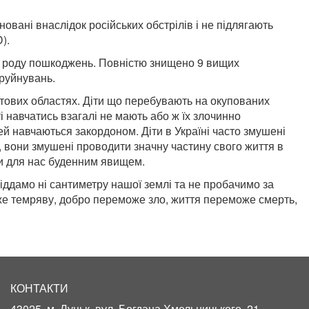
новані внаслідок російських обстрілів і не підлягають
).
го роду пошкоджень. Повністю знищено 9 вищих
 руйнувань.
тових областях. Діти що перебувають на окупованих
 навчатись взагалі не мають або ж їх злочинно
ей навчаються закордоном. Діти в Україні часто змушені
я, вони змушені проводити значну частину свого життя в
али для нас буденним явищем.
віддамо ні сантиметру нашої землі та не пробачимо за
оже темряву, добро переможе зло, життя переможе смерть,
КОНТАКТИ
43025, м. Луцьк, вул. Богдана Хмельницького, 21