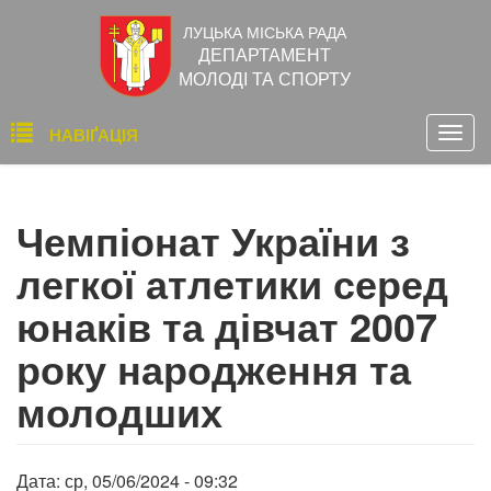
Перейти
ЛУЦЬКА МІСЬКА РАДА
до
ДЕПАРТАМЕНТ
основного
МОЛОДІ ТА СПОРТУ
вмісту
Основна
НАВІҐАЦІЯ
Togg
навіґація
navig
Чемпіонат України з
легкої атлетики серед
юнаків та дівчат 2007
року народження та
молодших
Дата:
ср, 05/06/2024 - 09:32