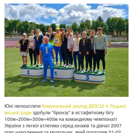
Юні легкоатлети
Комунальний заклад ДЮСШ 4 Луцької
міської ради
здобули "бронзу" в естафетному бігу
100м+200м+300м+400м на командному чемпіонаті
України з легкої атлетики серед юнаків та дівчат 2007
року народження та молодших, який проходив 01-02