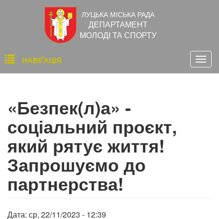
Перейти
ЛУЦЬКА МІСЬКА РАДА
до
ДЕПАРТАМЕНТ
основного
МОЛОДІ ТА СПОРТУ
вмісту
Основна
НАВІҐАЦІЯ
Togg
навіґація
navig
«Безпек(л)а» -
соціальний проєкт,
який рятує життя!
Запрошуємо до
партнерства!
Дата:
ср, 22/11/2023 - 12:39