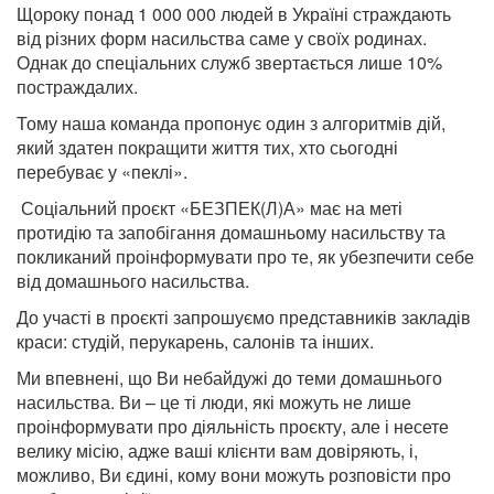
Щороку понад 1 000 000 людей в Україні страждають
від різних форм насильства саме у своїх родинах.
Однак до спеціальних служб звертається лише 10%
постраждалих.
Тому наша команда пропонує один з алгоритмів дій,
який здатен покращити життя тих, хто сьогодні
перебуває у «пеклі».
Соціальний проєкт «БЕЗПЕК(Л)А» має на меті
протидію та запобігання домашньому насильству та
покликаний проінформувати про те, як убезпечити себе
від домашнього насильства.
До участі в проєкті запрошуємо представників закладів
краси: студій, перукарень, салонів та інших.
Ми впевнені, що Ви небайдужі до теми домашнього
насильства. Ви – це ті люди, які можуть не лише
проінформувати про діяльність проєкту, але і несете
велику місію, адже ваші клієнти вам довіряють, і,
можливо, Ви єдині, кому вони можуть розповісти про