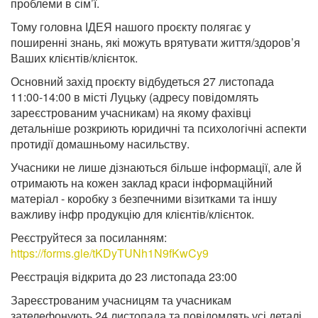
проблеми в сім’ї.
Тому головна ІДЕЯ нашого проєкту полягає у
поширенні знань, які можуть врятувати життя/здоров’я
Ваших клієнтів/клієнток.
Основний захід проєкту відбудеться 27 листопада
11:00-14:00 в місті Луцьку (адресу повідомлять
зареєстрованим учасникам) на якому фахівці
детальніше розкриють юридичні та психологічні аспекти
протидії домашньому насильству.
Учасники не лише дізнаються більше інформації, але й
отримають на кожен заклад краси інформаційний
матеріал - коробку з безпечними візитками та іншу
важливу інфр продукцію для клієнтів/клієнток.
Реєструйтеся за посиланням:
https://forms.gle/tKDyTUNh1N9fKwCy9
Реєстрація відкрита до 23 листопада 23:00
Зареєстрованим учасницям та учасникам
зателефонують 24 листопада та повідомлять усі деталі.