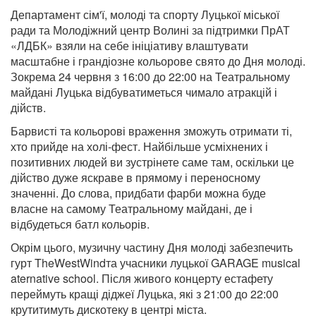
Департамент сім'ї, молоді та спорту Луцької міської
ради та Молодіжний центр Волині за підтримки ПрАТ
«ЛДБК» взяли на себе ініціативу влаштувати
масштабне і грандіозне кольорове свято до Дня молоді.
Зокрема 24 червня з 16:00 до 22:00 на Театральному
майдані Луцька відбуватиметься чимало атракцій і
дійств.
Барвисті та кольорові враження зможуть отримати ті,
хто прийде на холі-фест. Найбільше усміхнених і
позитивних людей ви зустрінете саме там, оскільки це
дійство дуже яскраве в прямому і переносному
значенні. До слова, придбати фарби можна буде
власне на самому Театральному майдані, де і
відбудеться батл кольорів.
Окрім цього, музичну частину Дня молоді забезпечить
гурт TheWestWindта учасники луцької GARAGE musical
aternative school. Після живого концерту естафету
переймуть кращі діджеї Луцька, які з 21:00 до 22:00
крутитимуть дискотеку в центрі міста.