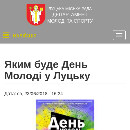
Перейти
ЛУЦЬКА МІСЬКА РАДА
до
ДЕПАРТАМЕНТ
основного
МОЛОДІ ТА СПОРТУ
вмісту
Основна
НАВІҐАЦІЯ
Togg
навіґація
navig
Яким буде День
Молоді у Луцьку
Дата:
сб, 23/06/2018 - 16:24