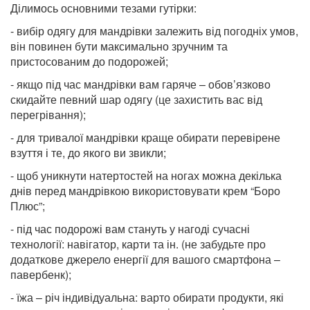
Ділимось основними тезами гутірки:
- вибір одягу для мандрівки залежить від погодніх умов,
він повинен бути максимально зручним та
пристосованим до подорожей;
- якщо під час мандрівки вам гаряче – обов’язково
скидайте певний шар одягу (це захистить вас від
перегрівання);
- для тривалої мандрівки краще обирати перевірене
взуття і те, до якого ви звикли;
- щоб уникнути натертостей на ногах можна декілька
днів перед мандрівкою використовувати крем “Боро
Плюс”;
- під час подорожі вам стануть у нагоді сучасні
технології: навігатор, карти та ін. (не забудьте про
додаткове джерело енергії для вашого смартфона –
павербенк);
- їжа – річ індивідуальна: варто обирати продукти, які