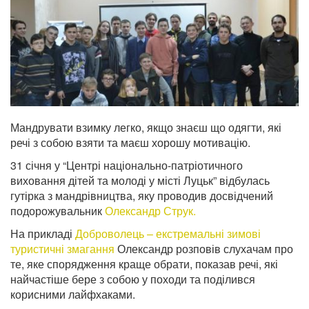
Мандрувати взимку легко, якщо знаєш що одягти, які
речі з собою взяти та маєш хорошу мотивацію.
31 січня у “Центрі національно-патріотичного
виховання дітей та молоді у місті Луцьк” відбулась
гутірка з мандрівництва, яку проводив досвідчений
подорожувальник
Олександр Струк.
На прикладі
Доброволець – екстремальні зимові
туристичні змагання
Олександр розповів слухачам про
те, яке спорядження краще обрати, показав речі, які
найчастіше бере з собою у походи та поділився
корисними лайфхаками.