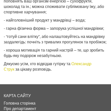
поповнять ваш організм енергією – сухофрукти,
шоколад та ін.; можна споживати сублімовану їжу, або
спортивне харчування;
- найголовніший продукт у мандрівці – вода;
- гарна фізична форма – запорука успішної мандрівки;
- “готуй сани влітку”, або налаштовуйтесь на мандрівку
заздалегідь: почніть з тривалих прогулянок та пробіжок;
- хороша мотивація та гарний настрій – те, що зробить
будь-яку подорож незабутньою.
Дякуємо усім, хто відвідав гутірку та
Олександр
Струк
за цікаву розповідь.
КАРТА САЙТУ
Головна сторінка
Про департамент