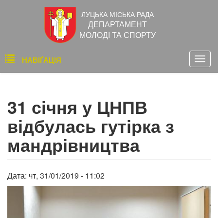
Перейти
ЛУЦЬКА МІСЬКА РАДА
до
ДЕПАРТАМЕНТ
основного
МОЛОДІ ТА СПОРТУ
вмісту
Основна
НАВІҐАЦІЯ
Togg
навіґація
navig
31 січня у ЦНПВ
відбулась гутірка з
мандрівництва
Дата:
чт, 31/01/2019 - 11:02