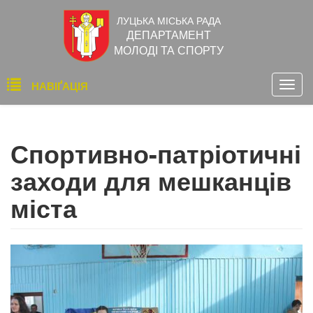
Перейти
ЛУЦЬКА МІСЬКА РАДА
до
ДЕПАРТАМЕНТ
основного
МОЛОДІ ТА СПОРТУ
вмісту
Основна
НАВІҐАЦІЯ
Togg
навіґація
navig
Спортивно-патріотичні
заходи для мешканців
міста